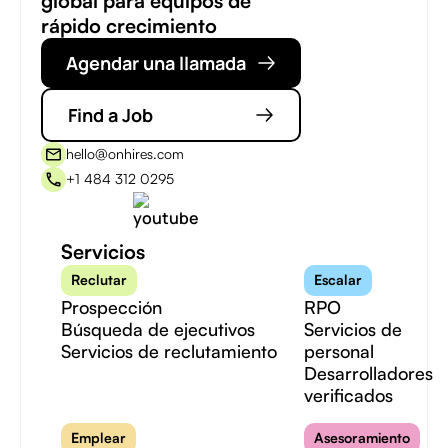
global para equipos de
rápido crecimiento
Agendar una llamada
Find a Job
hello@onhires.com
+1 484 312 0295
Servicios
Reclutar
Escalar
Prospección
RPO
Búsqueda de ejecutivos
Servicios de
Servicios de reclutamiento
personal
Desarrolladores
verificados
Emplear
Asesoramiento