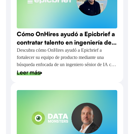
Cómo OnHires ayudó a Epicbrief a
contratar talento en ingeniería de
IA para la automatización de
Descubra cómo OnHires ayudó a Epicbrief a
fortalecer su equipo de producto mediante una
relaciones con clientes
búsqueda enfocada de un ingeniero sénior de IA con
Leer más
experiencia práctica en inteligencia artificial.