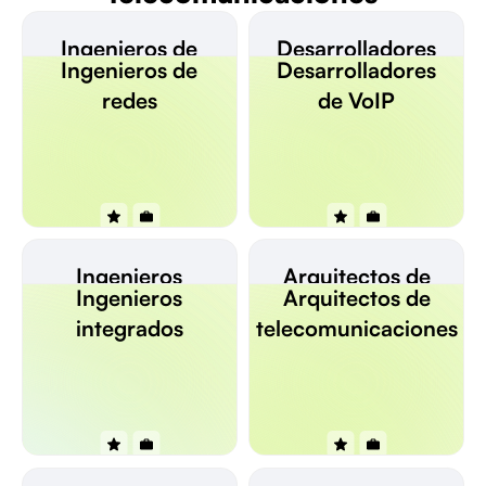
Ingenieros de
Desarrolladores
Ingenieros de
Desarrolladores
redes
de VoIP
redes
de VoIP
Ingenieros
Arquitectos de
Ingenieros
Arquitectos de
integrados
telecomunicaciones
integrados
telecomunicaciones