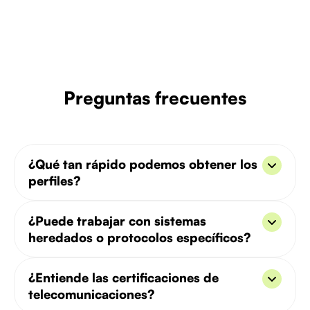
Preguntas frecuentes
¿Qué tan rápido podemos obtener los
perfiles?
Por lo general, en un plazo de 5 a 8 días hábiles.
¿Puede trabajar con sistemas
Damos prioridad a las funciones en la
heredados o protocolos específicos?
infraestructura de VoIP, 5G y telecomunicaciones.
Sí, seleccionamos a los candidatos en función de
¿Entiende las certificaciones de
su red y su tecnología heredada (por ejemplo, SIP,
telecomunicaciones?
SS7).