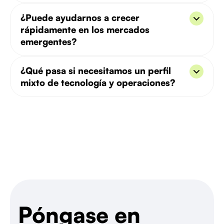
Sí, incluidos los estándares de cumplimiento de
¿Puede ayudarnos a crecer
Cisco, Juniper y específicos de la industria.
rápidamente en los mercados
emergentes?
Absolutamente. Hemos creado equipos de
¿Qué pasa si necesitamos un perfil
telecomunicaciones distribuidos en MENA, África
mixto de tecnología y operaciones?
y el sudeste asiático.
Podemos ayudarlo a encontrar candidatos híbridos
que combinen el conocimiento de los sistemas con
la perspicacia empresarial.
Póngase en