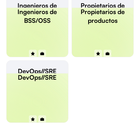
Ingenieros de
Propietarios de
Ingenieros de
Propietarios de
BSS/OSS
productos
BSS/OSS
productos
DevOps//SRE
DevOps//SRE