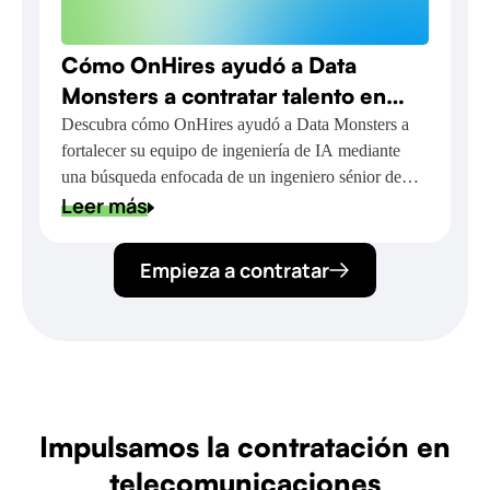
Cómo OnHires ayudó a Data
Monsters a contratar talento en
aprendizaje automático para el
Descubra cómo OnHires ayudó a Data Monsters a
fortalecer su equipo de ingeniería de IA mediante
desarrollo de IA con tecnología de
una búsqueda enfocada de un ingeniero sénior de
NVIDIA
Leer más
aprendizaje automático.
Empieza a contratar
Impulsamos la contratación en
telecomunicaciones