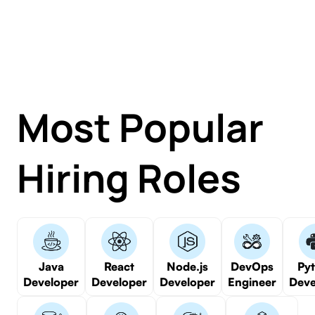
Most Popular
Hiring Roles
Java
React
Node.js
DevOps
Py
Developer
Developer
Developer
Engineer
Deve