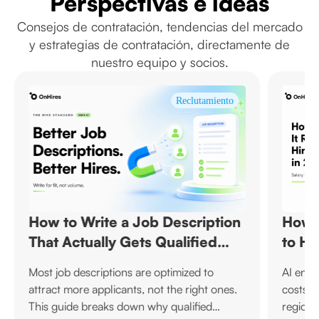
Perspectivas e ideas
Consejos de contratación, tendencias del mercado
y estrategias de contratación, directamente de
nuestro equipo y socios.
Reclutamiento
How to Write a Job Description
How M
That Actually Gets Qualified
to Hi
Candidates
Most job descriptions are optimized to
AI engin
attract more applicants, not the right ones.
costs f
This guide breaks down why qualified
region,