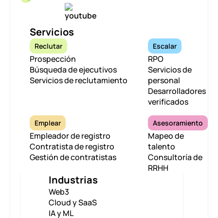
Servicios
Reclutar
Escalar
Prospección
RPO
Búsqueda de ejecutivos
Servicios de
Servicios de reclutamiento
personal
Desarrolladores
verificados
Emplear
Asesoramiento
Empleador de registro
Mapeo de
Contratista de registro
talento
Gestión de contratistas
Consultoría de
RRHH
Industrias
Web3
Cloud y SaaS
IA y ML