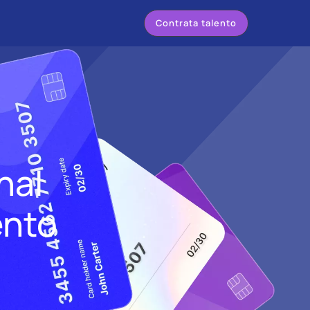
Contrata talento
nal
ento