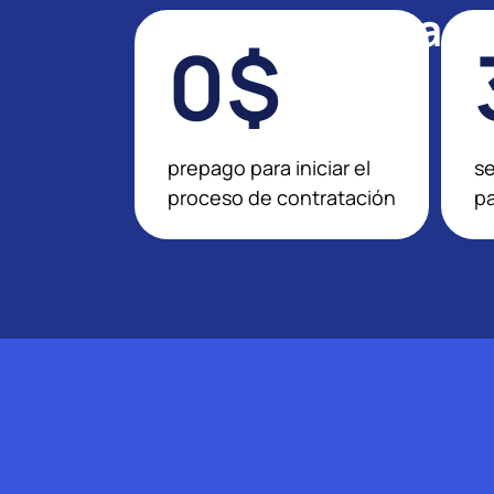
en la actualidad.
0$
prepago para iniciar el
s
proceso de contratación
pa