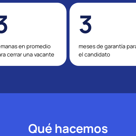
3
3
emanas en promedio
meses de garantía par
ra cerrar una vacante
el candidato
Qué hacemos