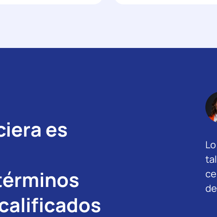
ciera es
Lo
ta
términos
ce
de
calificados