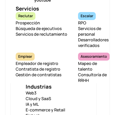
Servicios
Reclutar
Escalar
Prospección
RPO
Búsqueda de ejecutivos
Servicios de
Servicios de reclutamiento
personal
Desarrolladores
verificados
Emplear
Asesoramiento
Empleador de registro
Mapeo de
Contratista de registro
talento
Gestión de contratistas
Consultoría de
RRHH
Industrias
Web3
Cloud y SaaS
IA y ML
E-commerce y Retail