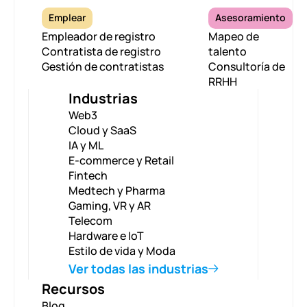
Emplear
Asesoramiento
Empleador de registro
Mapeo de
Contratista de registro
talento
Gestión de contratistas
Consultoría de
RRHH
Industrias
Web3
Cloud y SaaS
IA y ML
E-commerce y Retail
Fintech
Medtech y Pharma
Gaming, VR y AR
Telecom
Hardware e IoT
Estilo de vida y Moda
Ver todas las industrias
Recursos
Blog