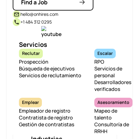
Find a Job
hello@onhires.com
+1 484 312 0295
Servicios
Reclutar
Escalar
Prospección
RPO
Búsqueda de ejecutivos
Servicios de
Servicios de reclutamiento
personal
Desarrolladores
verificados
Emplear
Asesoramiento
Empleador de registro
Mapeo de
Contratista de registro
talento
Gestión de contratistas
Consultoría de
RRHH
Industrias