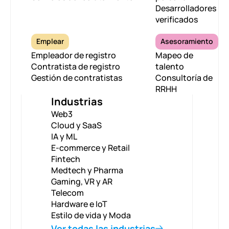
Desarrolladores
verificados
Emplear
Asesoramiento
Empleador de registro
Mapeo de
Contratista de registro
talento
Gestión de contratistas
Consultoría de
RRHH
Industrias
Web3
Cloud y SaaS
IA y ML
E-commerce y Retail
Fintech
Medtech y Pharma
Gaming, VR y AR
Telecom
Hardware e IoT
Estilo de vida y Moda
Ver todas las industrias