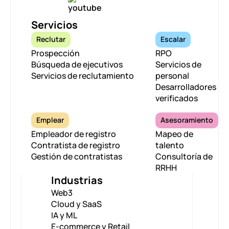
Servicios
Reclutar
Escalar
Prospección
RPO
Búsqueda de ejecutivos
Servicios de
Servicios de reclutamiento
personal
Desarrolladores
verificados
Emplear
Asesoramiento
Empleador de registro
Mapeo de
Contratista de registro
talento
Gestión de contratistas
Consultoría de
RRHH
Industrias
Web3
Cloud y SaaS
IA y ML
E-commerce y Retail