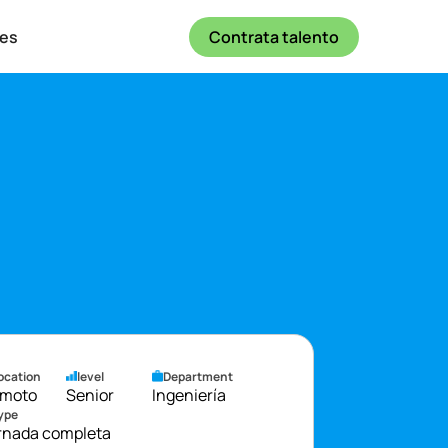
es
Contrata talento
ocation
level
Department
moto
Senior
Ingeniería
ype
rnada completa