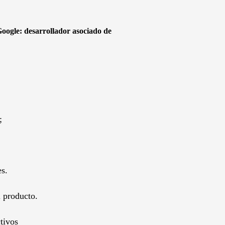
Google: desarrollador asociado de
;
es.
l producto.
tivos