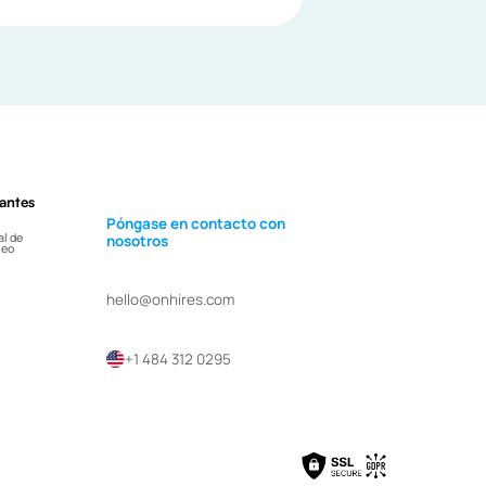
antes
Póngase en contacto con
al de
nosotros
leo
hello@onhires.com
+1 484 312 0295