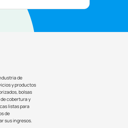
ndustria de
vicios y productos
orizados, bolsas
 de cobertura y
as listas para
os de
ar sus ingresos.