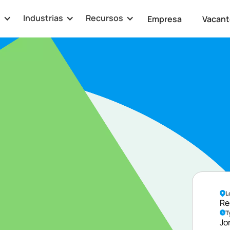
s
Industrias
Recursos
Empresa
Vacant
tware
L
Re
T
Jo