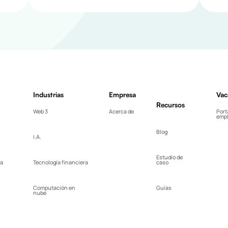
Industrias
Empresa
Vac
Recursos
Web 3
Acerca de
Port
emp
Blog
I.A.
Estudio de
ra
Tecnología financiera
caso
Computación en
Guías
nube