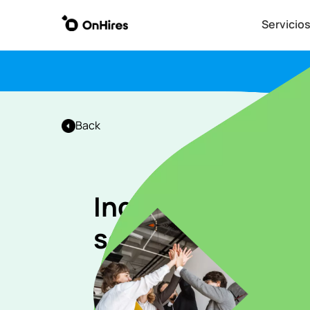
Servicio
Back
Ingeniero de sof
sénior