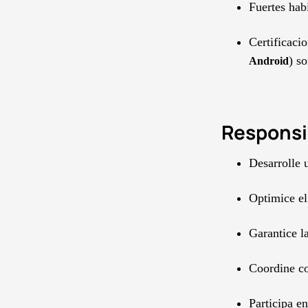
Fuertes hab
Certificacio
) s
Android
Responsib
Desarrolle 
Optimice el
Garantice l
Coordine con
Participa e