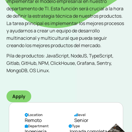
implementar el modelo empresarial en nuestro
departamento de TI. Esta función será crucial a la hora
de definir la estrategia técnica de nuestros productos.
La tarea principal es implementar los mejores procesos
y ayudarnos a crear un equipo de desarrollo
multinacional y multicultural que pueda seguir
creando los mejores productos del mercado.
Pila de productos: JavaScript, NodeJS, TypeScript,
Gitlab, GitHub, NPM, ClickHouse, Grafana, Sentry,
MongoDB, OS Linux.
Apply
Location
level
Remoto
Senior
Department
Type
Ingeniería
Jornada completa