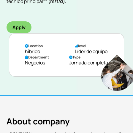
técnico principal**
(m/f/d).
Apply
Location
level
híbrido
Líder de equipo
Department
Type
Negocios
Jornada completa
About company