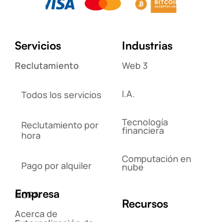
Servicios
Industrias
Reclutamiento
Web 3
I.A.
Todos los servicios
Tecnología
Reclutamiento por
financiera
hora
Computación en
Pago por alquiler
nube
Empresa
HORA
Recursos
Acerca de