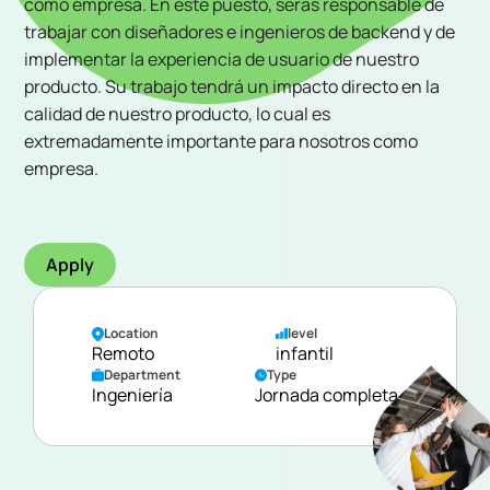
como empresa. En este puesto, serás responsable de
trabajar con diseñadores e ingenieros de backend y de
implementar la experiencia de usuario de nuestro
producto. Su trabajo tendrá un impacto directo en la
calidad de nuestro producto, lo cual es
extremadamente importante para nosotros como
empresa.
Apply
Location
level
Remoto
infantil
Department
Type
Ingeniería
Jornada completa