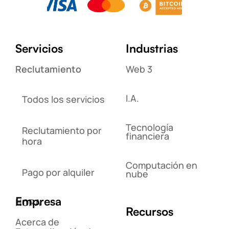
Servicios
Industrias
Reclutamiento
Web 3
I.A.
Todos los servicios
Tecnología
Reclutamiento por
financiera
hora
Computación en
Pago por alquiler
nube
Empresa
HORA
Recursos
Acerca de