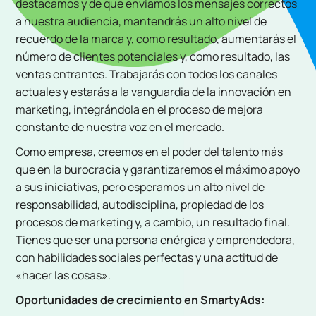
destacamos y de que enviamos los mensajes correctos
a nuestra audiencia, mantendrás un alto nivel de
recuerdo de la marca y, como resultado, aumentarás el
número de clientes potenciales y, como resultado, las
ventas entrantes. Trabajarás con todos los canales
actuales y estarás a la vanguardia de la innovación en
marketing, integrándola en el proceso de mejora
constante de nuestra voz en el mercado.
Como empresa, creemos en el poder del talento más
que en la burocracia y garantizaremos el máximo apoyo
a sus iniciativas, pero esperamos un alto nivel de
responsabilidad, autodisciplina, propiedad de los
procesos de marketing y, a cambio, un resultado final.
Tienes que ser una persona enérgica y emprendedora,
con habilidades sociales perfectas y una actitud de
«hacer las cosas».
Oportunidades de crecimiento en SmartyAds: