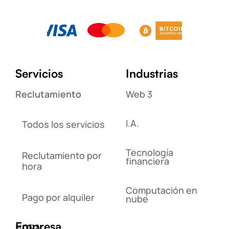
Servicios
Industrias
Reclutamiento
Web 3
I.A.
Todos los servicios
Tecnología
Reclutamiento por
financiera
hora
Computación en
Pago por alquiler
nube
Empresa
HORA