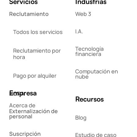
Servicios
Industrias
Reclutamiento
Web 3
I.A.
Todos los servicios
Tecnología
Reclutamiento por
financiera
hora
Computación en
Pago por alquiler
nube
Empresa
HORA
Recursos
Acerca de
Externalización de
personal
Blog
Suscripción
Estudio de caso