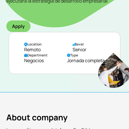
ejecutará la estrategia de desarrollo empresarial
Apply
Location
level
Remoto
Senior
Department
Type
Negocios
Jornada completa
About company