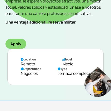
empresa, le esperan proyectos atractivos, una misión
social, valores sólidos y estabilidad. Únase a nosotros
para forjar una carrera profesional significativa.
Una ventaja adicional: reserva militar.
Apply
Location
level
Remoto
Medio
Department
Type
Negocios
Jornada completa