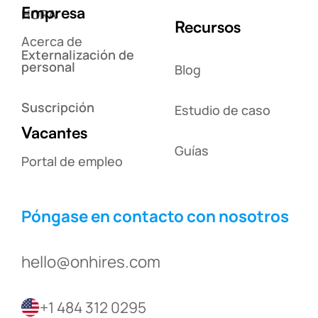
Empresa
HORA
Recursos
Acerca de
Externalización de
personal
Blog
Suscripción
Estudio de caso
Vacantes
Guías
Portal de empleo
Póngase en contacto con nosotros
hello@onhires.com
+1 484 312 0295