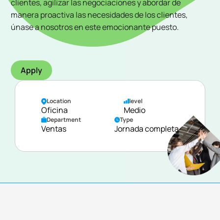
clientes, agilizar las negociaciones y abordar de
manera proactiva las necesidades de los clientes,
únase a nosotros en este emocionante puesto.
Apply
Location
level
Oficina
Medio
Department
Type
Ventas
Jornada completa